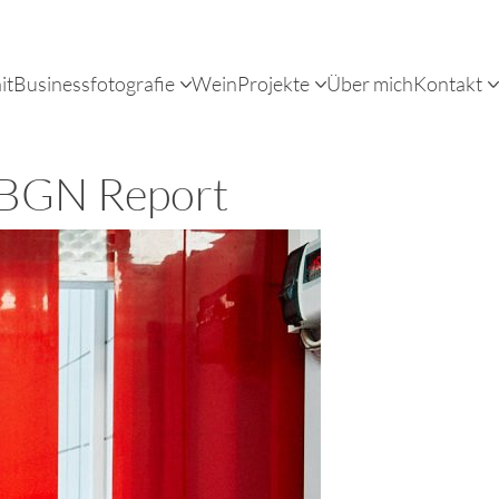
it
Businessfotografie
Wein
Projekte
Über mich
Kontakt
r BGN Report