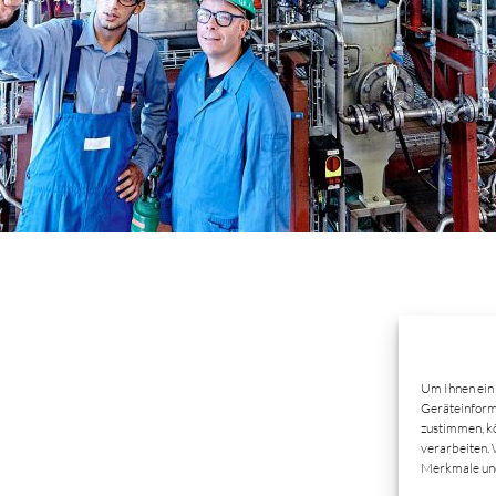
Um Ihnen ein 
Geräteinforma
zustimmen, kö
verarbeiten. 
Merkmale und