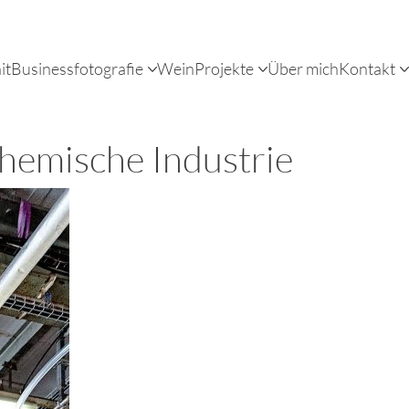
it
Businessfotografie
Wein
Projekte
Über mich
Kontakt
chemische Industrie