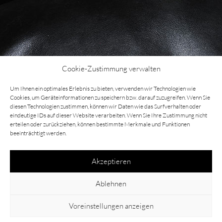
Cookie-Zustimmung verwalten
O
Um Ihnen ein optimales Erlebnis zu bieten, verwenden wir Technologien wie
p
Cookies, um Geräteinformationen zu speichern bzw. darauf zuzugreifen. Wenn Sie
diesen Technologien zustimmen, können wir Daten wie das Surfverhalten oder
e
eindeutige IDs auf dieser Website verarbeiten. Wenn Sie Ihre Zustimmung nicht
n
erteilen oder zurückziehen, können bestimmte Merkmale und Funktionen
beeinträchtigt werden.
in
Li
Akzeptieren
g
h
Ablehnen
t
Instagram
Xing
b
Voreinstellungen anzeigen
o