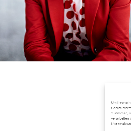
Um Ihnen ein 
Geräteinforma
zustimmen, kö
verarbeiten. 
Merkmale und