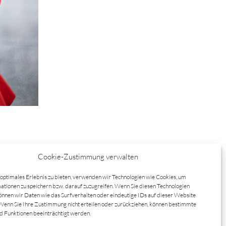
Cookie-Zustimmung verwalten
optimales Erlebnis zu bieten, verwenden wir Technologien wie Cookies, um
tionen zu speichern bzw. darauf zuzugreifen. Wenn Sie diesen Technologien
nnen wir Daten wie das Surfverhalten oder eindeutige IDs auf dieser Website
Wenn Sie Ihre Zustimmung nicht erteilen oder zurückziehen, können bestimmte
 Funktionen beeinträchtigt werden.