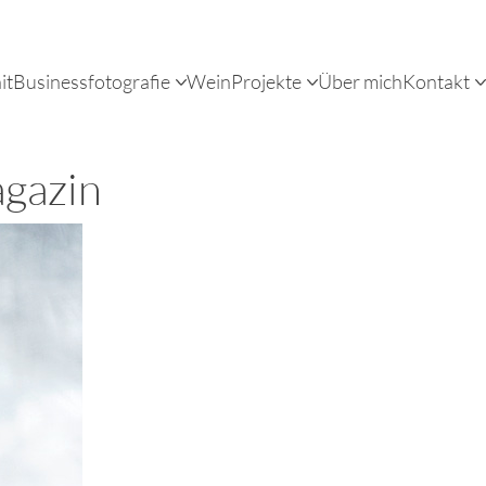
it
Businessfotografie
Wein
Projekte
Über mich
Kontakt
agazin