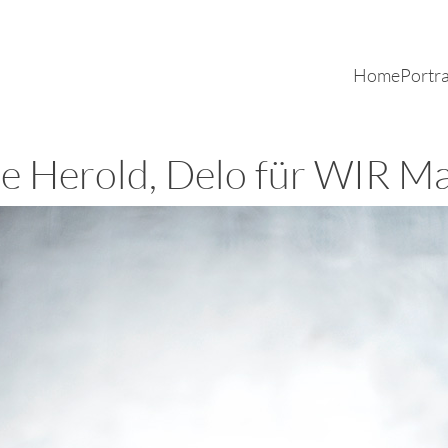
Home
Portra
e Herold, Delo für WIR M