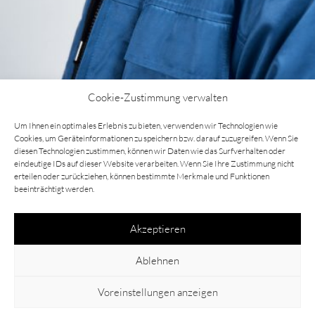
Cookie-Zustimmung verwalten
O
Um Ihnen ein optimales Erlebnis zu bieten, verwenden wir Technologien wie
p
Cookies, um Geräteinformationen zu speichern bzw. darauf zuzugreifen. Wenn Sie
diesen Technologien zustimmen, können wir Daten wie das Surfverhalten oder
e
eindeutige IDs auf dieser Website verarbeiten. Wenn Sie Ihre Zustimmung nicht
n
erteilen oder zurückziehen, können bestimmte Merkmale und Funktionen
beeinträchtigt werden.
in
Li
Akzeptieren
g
h
Ablehnen
t
Instagram
Xing
b
Voreinstellungen anzeigen
o